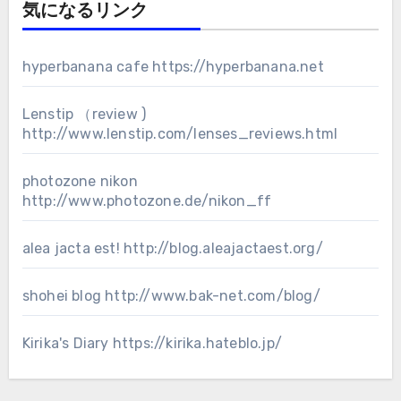
気になるリンク
hyperbanana cafe
https://hyperbanana.net
Lenstip （review )
http://www.lenstip.com/lenses_reviews.html
photozone nikon
http://www.photozone.de/nikon_ff
alea jacta est!
http://blog.aleajactaest.org/
shohei blog
http://www.bak-net.com/blog/
Kirika's Diary
https://kirika.hateblo.jp/