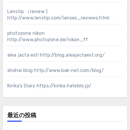
Lenstip （review )
http://www.lenstip.com/lenses_reviews.html
photozone nikon
http://www.photozone.de/nikon_ff
alea jacta est!
http://blog.aleajactaest.org/
shohei blog
http://www.bak-net.com/blog/
Kirika's Diary
https://kirika.hateblo.jp/
最近の投稿