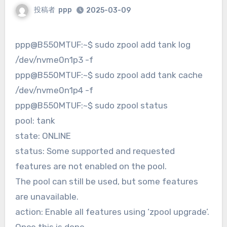
投稿者
ppp
2025-03-09
ppp@B550MTUF:~$ sudo zpool add tank log
/dev/nvme0n1p3 -f
ppp@B550MTUF:~$ sudo zpool add tank cache
/dev/nvme0n1p4 -f
ppp@B550MTUF:~$ sudo zpool status
pool: tank
state: ONLINE
status: Some supported and requested
features are not enabled on the pool.
The pool can still be used, but some features
are unavailable.
action: Enable all features using ‘zpool upgrade’.