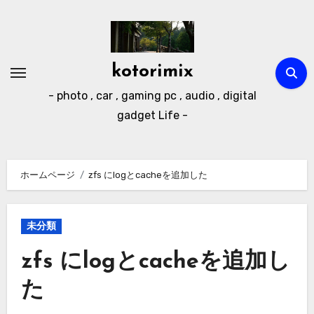
内
容
を
ス
kotorimix
キ
- photo , car , gaming pc , audio , digital
ッ
gadget Life -
プ
ホームページ
zfs にlogとcacheを追加した
未分類
zfs にlogとcacheを追加し
た