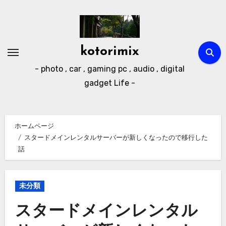
内
容
を
ス
kotorimix
キ
- photo , car , gaming pc , audio , digital
ッ
gadget Life -
プ
ホームページ
スタードメインレンタルサーバーが新しくなったので移行した
話
未分類
スタードメインレンタル