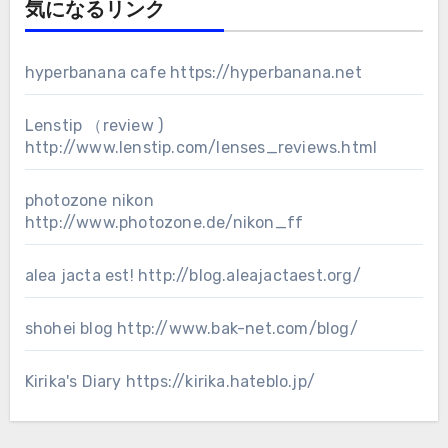
気になるリンク
hyperbanana cafe
https://hyperbanana.net
Lenstip （review )
http://www.lenstip.com/lenses_reviews.html
photozone nikon
http://www.photozone.de/nikon_ff
alea jacta est!
http://blog.aleajactaest.org/
shohei blog
http://www.bak-net.com/blog/
Kirika's Diary
https://kirika.hateblo.jp/