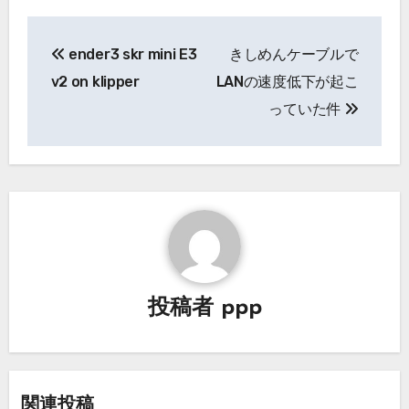
投
ender3 skr mini E3
きしめんケーブルで
稿
v2 on klipper
LANの速度低下が起こ
ナ
っていた件
ビ
ゲ
ー
シ
ョ
投稿者
ppp
ン
関連投稿