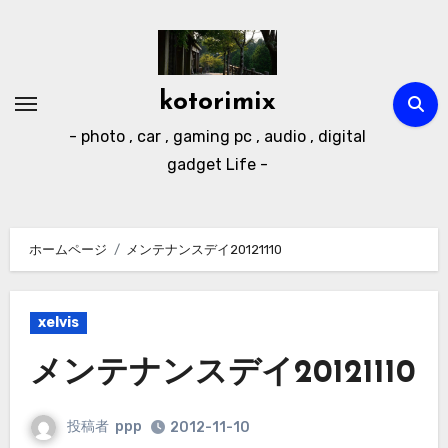
内
容
を
ス
kotorimix
キ
- photo , car , gaming pc , audio , digital
ッ
gadget Life -
プ
ホームページ
メンテナンスデイ20121110
xelvis
メンテナンスデイ20121110
投稿者
ppp
2012-11-10