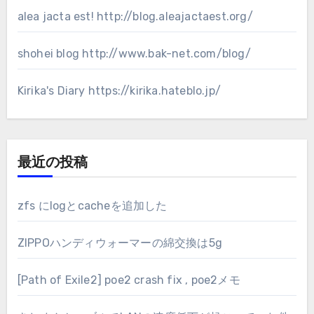
alea jacta est!
http://blog.aleajactaest.org/
shohei blog
http://www.bak-net.com/blog/
Kirika's Diary
https://kirika.hateblo.jp/
最近の投稿
zfs にlogとcacheを追加した
ZIPPOハンディウォーマーの綿交換は5g
[Path of Exile2] poe2 crash fix , poe2メモ