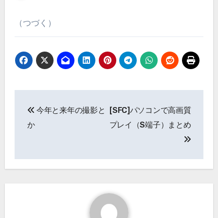
（つづく）
投
今年と来年の撮影と
[SFC]パソコンで高画質
稿
か
プレイ（S端子）まとめ
ナ
ビ
ゲ
ー