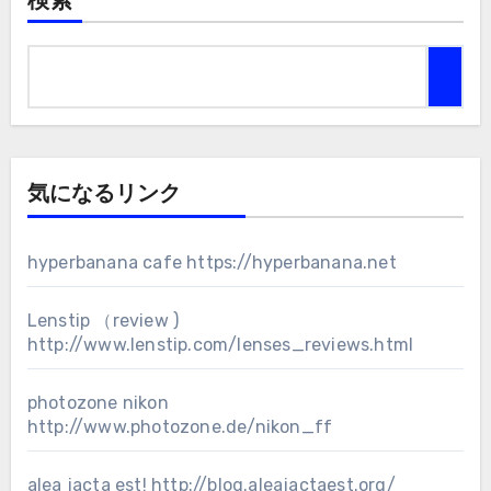
検索
気になるリンク
hyperbanana cafe
https://hyperbanana.net
Lenstip （review )
http://www.lenstip.com/lenses_reviews.html
photozone nikon
http://www.photozone.de/nikon_ff
alea jacta est!
http://blog.aleajactaest.org/