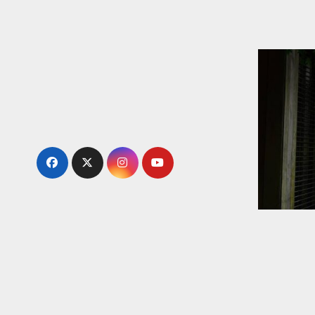
内
容
を
ス
キ
ッ
プ