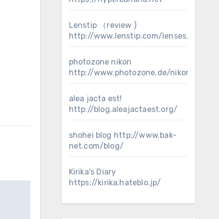
Lenstip （review )
http://www.lenstip.com/lenses_review
photozone nikon
http://www.photozone.de/nikon_ff
alea jacta est!
http://blog.aleajactaest.org/
shohei blog
http://www.bak-
net.com/blog/
Kirika's Diary
https://kirika.hateblo.jp/