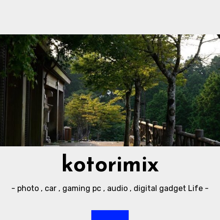
kotorimix
- photo , car , gaming pc , audio , digital gadget Life -