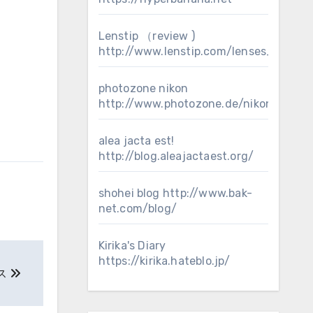
Lenstip （review )
http://www.lenstip.com/lenses_review
photozone nikon
http://www.photozone.de/nikon_ff
alea jacta est!
http://blog.aleajactaest.org/
shohei blog
http://www.bak-
net.com/blog/
Kirika's Diary
https://kirika.hateblo.jp/
ス