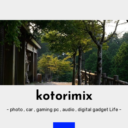
kotorimix
- photo , car , gaming pc , audio , digital gadget Life -