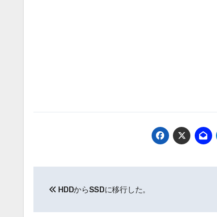
投
HDDからSSDに移行した。
稿
ナ