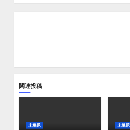
ビ
ゲ
ー
シ
ョ
ン
関連投稿
未選択
未選択