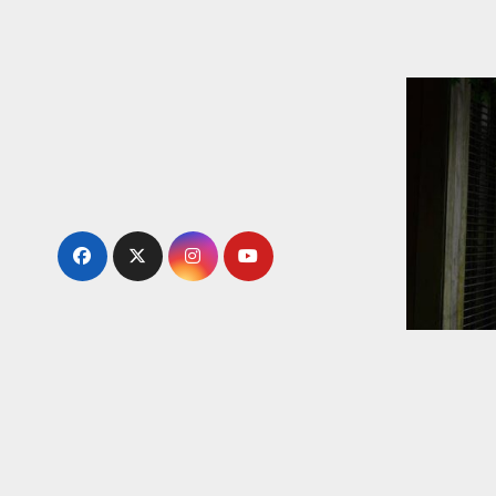
内
容
を
ス
キ
ッ
プ