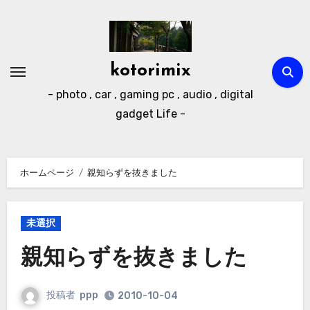
内
容
を
ス
kotorimix
キ
- photo , car , gaming pc , audio , digital
ッ
gadget Life -
プ
ホームページ
親知らずを抜きました
未選択
親知らずを抜きました
投稿者
ppp
2010-10-04