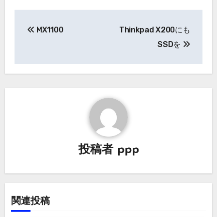
投
MX1100
Thinkpad X200にも
稿
SSDを
ナ
ビ
ゲ
ー
シ
投稿者
ppp
ョ
ン
関連投稿