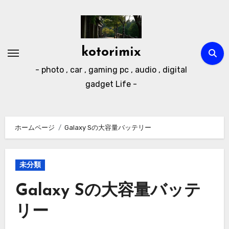
内
容
を
ス
kotorimix
キ
- photo , car , gaming pc , audio , digital
ッ
gadget Life -
プ
ホームページ
Galaxy Sの大容量バッテリー
未分類
Galaxy Sの大容量バッテ
リー