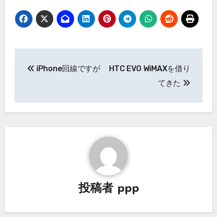
投
iPhone回線ですが
HTC EVO WiMAXを借り
稿
てきた
ナ
ビ
ゲ
ー
シ
投稿者
ppp
ョ
ン