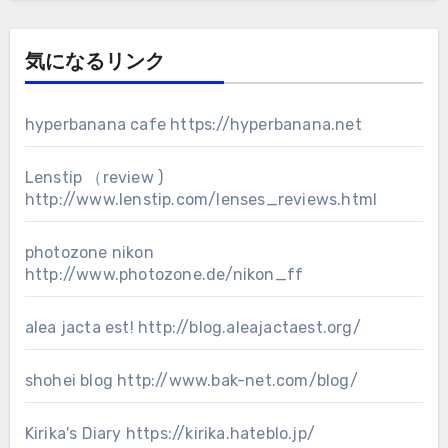
気になるリンク
hyperbanana cafe
https://hyperbanana.net
Lenstip （review )
http://www.lenstip.com/lenses_reviews.html
photozone nikon
http://www.photozone.de/nikon_ff
alea jacta est!
http://blog.aleajactaest.org/
shohei blog
http://www.bak-net.com/blog/
Kirika's Diary
https://kirika.hateblo.jp/