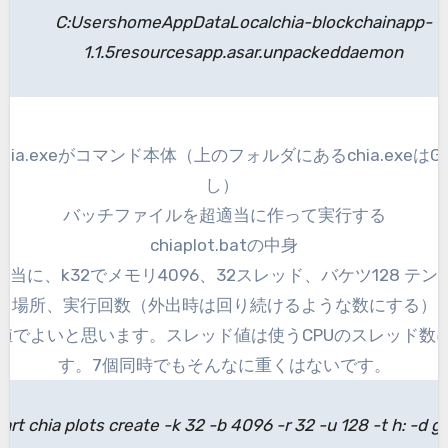
C:UsershomeAppDataLocalchia-blockchainapp-
1.1.5resourcesapp.asar.unpackeddaemon
hia.exeがコマンド本体（上のフォルダにあるchia.exeはG
し）
バッチファイルを超適当に作って実行する
chiaplot.batの中身
当に、k32でメモリ4096、32スレッド、バケツ128 テ
場所、実行回数（外出時は回り続けるような数にする）
値でよいと思います。スレッド値は使うCPUのスレッド数
す。7個同時でもそんなに重くはないです。
tart chia plots create -k 32 -b 4096 -r 32 -u 128 -t h: -d g