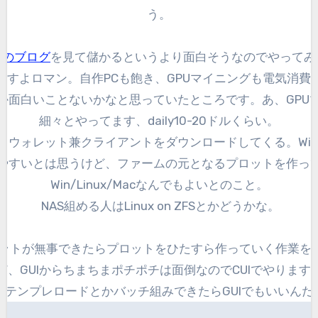
う。
んのブログ
を見て儲かるというより面白そうなのでやってみ
ですよロマン。自作PCも飽き、GPUマイニングも電気消費
か面白いことないかなと思っていたところです。あ、GPU
細々とやってます、daily10-20ドルくらい。
らウォレット兼クライアントをダウンロードしてくる。Wind
やすいとは思うけど、ファームの元となるプロットを作っ
Win/Linux/Macなんでもよいとのこと。
NAS組める人はLinux on ZFSとかどうかな。
レットが無事できたらプロットをひたすら作っていく作業を
ど、GUIからちまちまポチポチは面倒なのでCUIでやります
、テンプレロードとかバッチ組みできたらGUIでもいいんだ