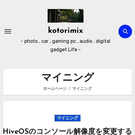
内
容
を
ス
kotorimix
キ
- photo , car , gaming pc , audio , digital
ッ
gadget Life -
プ
マイニング
ホームページ
マイニング
マイニング
HiveOSのコンソール解像度を変更する