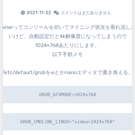
2021-11-22
コメントはまだありません
rってコンソールを叩いてマイニング状況を垂れ流した
いけど、自動設定だと4k解像度になってしまうので
1024×768あたりにします。
以下手順メモ
/etc/default/grubをviとかnanoエディタで書き換える。
GRUB_GFXMODE=1024x768
GRUB_CMDLINE_LINUX="video=1024x768"