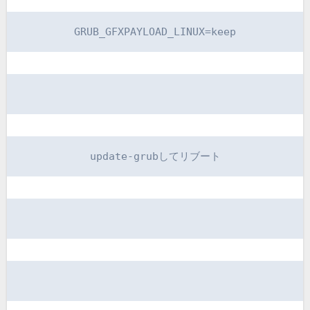
GRUB_GFXPAYLOAD_LINUX=keep
update-grubしてリブート