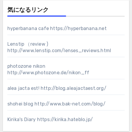
気になるリンク
hyperbanana cafe
https://hyperbanana.net
Lenstip （review )
http://www.lenstip.com/lenses_reviews.html
photozone nikon
http://www.photozone.de/nikon_ff
alea jacta est!
http://blog.aleajactaest.org/
shohei blog
http://www.bak-net.com/blog/
Kirika's Diary
https://kirika.hateblo.jp/